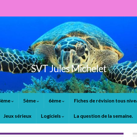
SVT Jules Michelet
4ème
5ème
6ème
Fiches de révision tous niv
Jeux sérieux
Logiciels
La question de la semaine.