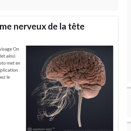
me nerveux de la tête
 visage On
let ainsi
hoto met en
xplication
hez le