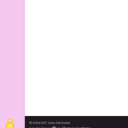
© 2026 SVT Jules Michelet.
Construit avec
par
Thèmes Graphene
.