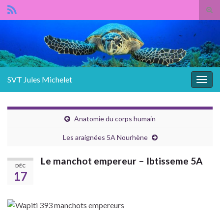
Panneau de gestion des cookies
Tog
sear
Search for:
for
SVT Jules Michelet
Togg
navig
Anatomie du corps humain
Les araignées 5A Nourhène
Le manchot empereur – Ibtisseme 5A
DÉC
17