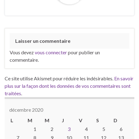
Laisser un commentaire
Vous devez
vous connecter
pour publier un
commentaire.
Ce site utilise Akismet pour réduire les indésirables.
En savoir
plus sur la façon dont les données de vos commentaires sont
traitées
.
décembre 2020
L
M
M
J
V
S
D
1
2
3
4
5
6
7
8
9
10
11
12
13