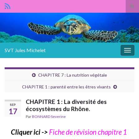
Panneau de gestion des cookies
Tog
sear
Search for:
for
SVT Jules Michelet
Togg
navig
CHAPITRE 7 : La nutrition végétale
CHAPITRE 1 : parenté entre les êtres vivants
CHAPITRE 1 : La diversité des
SEP
écosystèmes du Rhône.
17
Par
BONNARD Severine
Cliquer ici ->
Fiche de révision chapitre 1