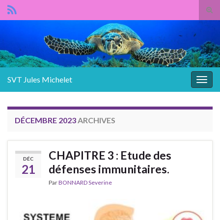
Panneau de gestion des cookies
Tog
sear
Search for:
for
SVT Jules Michelet
Togg
navig
DÉCEMBRE 2023
ARCHIVES
CHAPITRE 3 : Etude des
DÉC
21
défenses immunitaires.
Par
BONNARD Severine