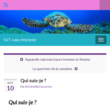
Panneau de gestion des cookies
Tog
sear
Search for:
for
SVT Jules Michelet
Togg
navig
Appareils reproducteurs homme et femme
La question de la semaine.
Qui suis-je ?
OCT
10
Par
BONNARD Severine
Qui suis-je ?