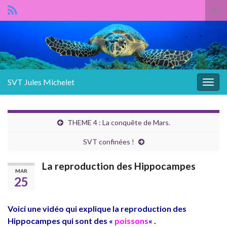
Panneau de gestion des cookies
Tog
sear
Search for:
for
SVT Jules Michelet
Togg
navig
THEME 4 : La conquête de Mars.
SVT confinées !
La reproduction des Hippocampes
MAR
25
Voici une vidéo qui explique la reproduction des
Hippocampes qui sont des «
poissons
« .