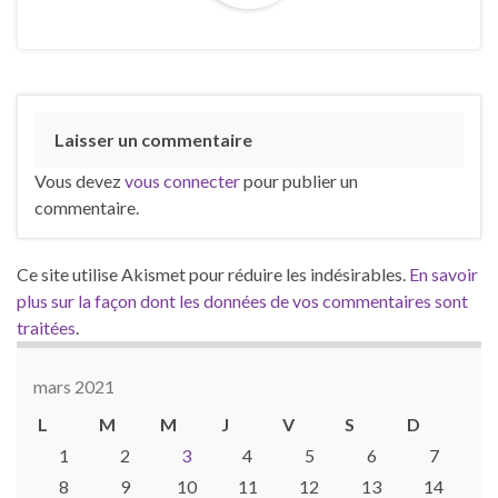
Laisser un commentaire
Vous devez
vous connecter
pour publier un
commentaire.
Ce site utilise Akismet pour réduire les indésirables.
En savoir
plus sur la façon dont les données de vos commentaires sont
traitées
.
mars 2021
L
M
M
J
V
S
D
1
2
3
4
5
6
7
8
9
10
11
12
13
14