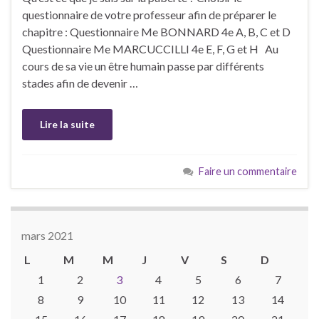
questionnaire de votre professeur afin de préparer le
chapitre : Questionnaire Me BONNARD 4e A, B, C et D
Questionnaire Me MARCUCCILLI 4e E, F, G et H Au
cours de sa vie un être humain passe par différents
stades afin de devenir …
Lire la suite
Faire un commentaire
mars 2021
L
M
M
J
V
S
D
1
2
3
4
5
6
7
8
9
10
11
12
13
14