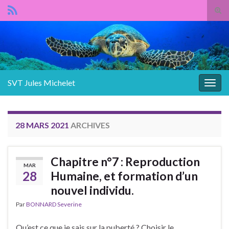
Panneau de gestion des cookies
Tog
sear
Search for:
for
SVT Jules Michelet
Togg
navig
28 MARS 2021
ARCHIVES
Chapitre n°7 : Reproduction
MAR
28
Humaine, et formation d’un
nouvel individu.
Par
BONNARD Severine
Qu’est ce que je sais sur la puberté ? Choisir le