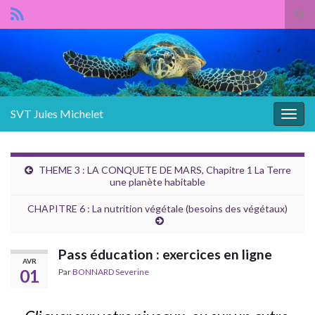
Panneau de gestion des cookies
Tog
sear
Search for:
for
SVT Jules Michelet
Togg
navig
THEME 3 : LA CONQUETE DE MARS, Chapitre 1 La Terre
une planète habitable
CHAPITRE 6 : La nutrition végétale (besoins des végétaux)
Pass éducation : exercices en ligne
AVR
01
Par
BONNARD Severine