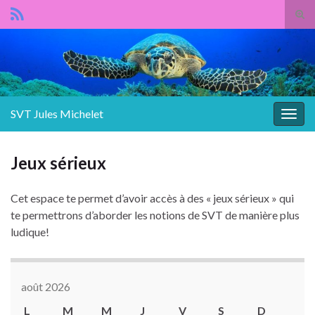
Panneau de gestion des cookies
Tog
sear
Search for:
for
SVT Jules Michelet
Togg
navig
Jeux sérieux
Cet espace te permet d’avoir accès à des « jeux sérieux » qui
te permettrons d’aborder les notions de SVT de manière plus
ludique!
août 2026
L
M
M
J
V
S
D