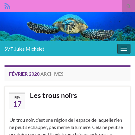
Panneau de gestion des cookies
Tog
sear
Search for:
for
SVT Jules Michelet
Togg
navig
FÉVRIER 2020
ARCHIVES
Les trous noirs
FÉV
17
Un trou noir, c’est une région de l’espace de laquelle rien
ne peut s’échapper, pas même la lumière. Cela ne peut se
produire que quand il existe une très grande masse