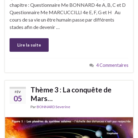
chapitre : Questionnaire Me BONNARD 4e A, B, C et D
Questionnaire Me MARCUCCILLI 4e E, F, G et H Au
cours de sa vie un être humain passe par différents
stades afin de devenir …
Lire la suite
4 Commentaires
Thème 3 : La conquête de
FÉV
05
Mars…
Par
BONNARD Severine