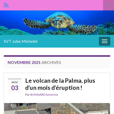
Panneau de gestion des cookies
Tog
sear
Search for:
for
SVT Jules Michelet
Togg
navig
NOVEMBRE 2021
ARCHIVES
Le volcan de la Palma, plus
NOV
03
d’un mois d’éruption !
Par
BONNARD Severine