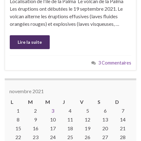
Localisation de l’île de la Palma Le volcan de la Palma
Les éruptions ont débutées le 19 septembre 2021. Le
volcan alterne les éruptions effusives (laves fluides
orangées rouges) et explosives (laves visqueuses, …
Lire la suite
3 Commentaires
novembre 2021
L
M
M
J
V
S
D
1
2
3
4
5
6
7
8
9
10
11
12
13
14
15
16
17
18
19
20
21
22
23
24
25
26
27
28