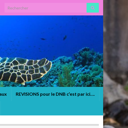
Search for:
eaux
REVISIONS pour le DNB c’est par ici….