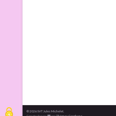
© 2026 SVT Jules Michelet.
Construit avec
par
Thèmes Graphene
.