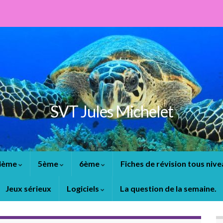
SVT Jules Michelet
4ème
5ème
6ème
Fiches de révision tous niv
Jeux sérieux
Logiciels
La question de la semaine.