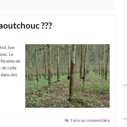
caoutchouc ???
sil. Son
ouc. Le
fférente de
t de celle
e dans des
Faire un commentaire