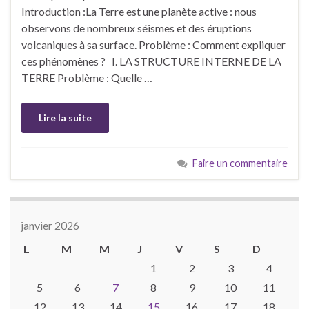
Introduction :La Terre est une planète active : nous
observons de nombreux séismes et des éruptions
volcaniques à sa surface. Problème : Comment expliquer
ces phénomènes ? I. LA STRUCTURE INTERNE DE LA
TERRE Problème : Quelle …
Lire la suite
Faire un commentaire
janvier 2026
L
M
M
J
V
S
D
1
2
3
4
5
6
7
8
9
10
11
12
13
14
15
16
17
18