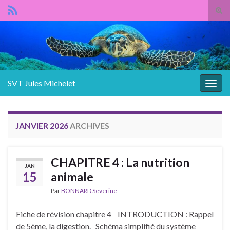
Panneau de gestion des cookies
Tog
sear
Search for:
for
SVT Jules Michelet
Togg
navig
JANVIER 2026
ARCHIVES
CHAPITRE 4 : La nutrition
JAN
15
animale
Par
BONNARD Severine
Fiche de révision chapitre 4 INTRODUCTION : Rappel
de 5ème, la digestion. Schéma simplifié du système