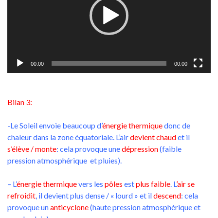
00:00
00:00
Bilan 3:
-Le Soleil envoie beaucoup d’
énergie thermique
donc de
chaleur dans la zone équatoriale. L’air
devient chaud
et il
s’élève / monte
: cela provoque une
dépression
(faible
pression atmosphérique et pluies).
– L’
énergie thermique
vers les
pôles
est
plus faible
. L
’air se
refroidit
, il devient plus dense / « lourd » et il
descend
: cela
provoque un
anticyclone
(haute pression atmosphérique et