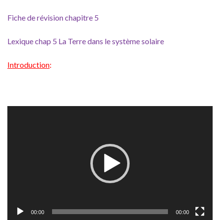
Fiche de révision chapitre 5
Lexique chap 5 La Terre dans le système solaire
Introduction
:
Lecteur
vidéo
00:00
00:00