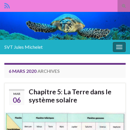
Panneau de gestion des cookies
Tog
sear
Search for:
for
SVT Jules Michelet
Togg
navig
6 MARS 2020
ARCHIVES
Chapitre 5: La Terre dans le
MAR
06
système solaire